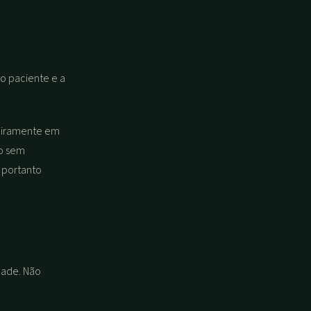
o paciente e a
teiramente em
to sem
 portanto
dade. Não