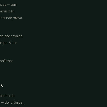
ticas — sem
bar. Isso
char não prova
 de dor crônica
mpa. A dor
onfirmar
es
dentro da
 — dor crônica,