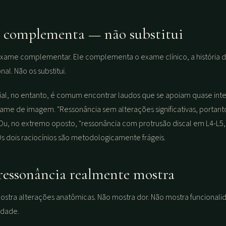
 complementa — não substitui
exame complementar. Ele complementa o exame clínico, a história d
nal. Não os substitui.
cial, no entanto, é comum encontrar laudos que se apoiam quase in
ame de imagem. "Ressonância sem alterações significativas, portan
Ou, no extremo oposto, "ressonância com protrusão discal em L4-L5,
Os dois raciocínios são metodologicamente frágeis.
ressonância realmente mostra
ostra alterações anatômicas. Não mostra dor. Não mostra funcionali
idade.