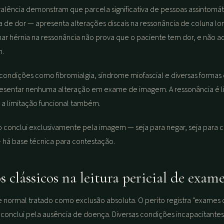
alência demonstram que parcela significativa de pessoas assintomá
de dor — apresenta alterações discais na ressonância de coluna lom
char hérnia na ressonância não prova que o paciente tem dor, e não a
m.
 condições como fibromialgia, síndrome miofascial e diversas formas
sentar nenhuma alteração em exame de imagem. A ressonância é li
e a limitação funcional também.
 conclui exclusivamente pela imagem — seja para negar, seja para c
 há base técnica para contestação.
s clássicos na leitura pericial de exam
 normal tratado como exclusão absoluta. O perito registra "exames 
conclui pela ausência de doença. Diversas condições incapacitantes