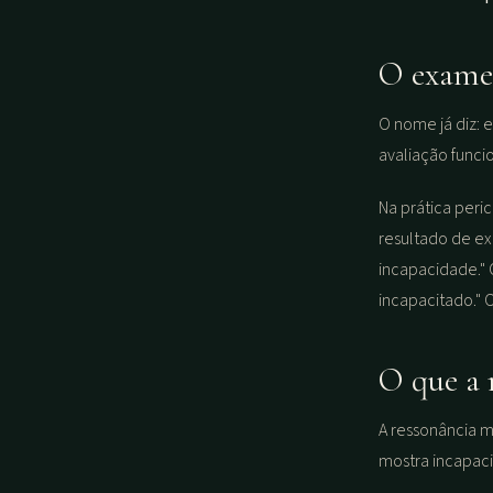
O exame
O nome já diz: 
avaliação funcio
Na prática peri
resultado de ex
incapacidade." 
incapacitado." 
O que a 
A ressonância m
mostra incapac