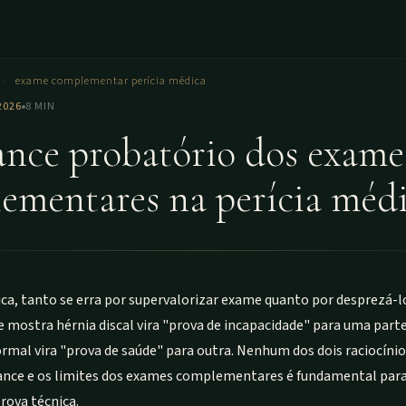
›
exame complementar perícia médica
2026
8 MIN
ance probatório dos exame
ementares na perícia méd
ca, tanto se erra por supervalorizar exame quanto por desprezá-lo
 mostra hérnia discal vira "prova de incapacidade" para uma parte
al vira "prova de saúde" para outra. Nenhum dos dois raciocínios
ance e os limites dos exames complementares é fundamental par
rova técnica.