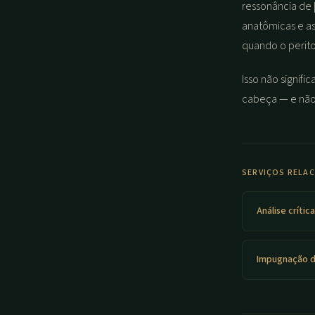
ressonância de 
anatômicas e as
quando o perit
Isso não signif
cabeça — e não
SERVIÇOS RELA
Análise crític
Impugnação d