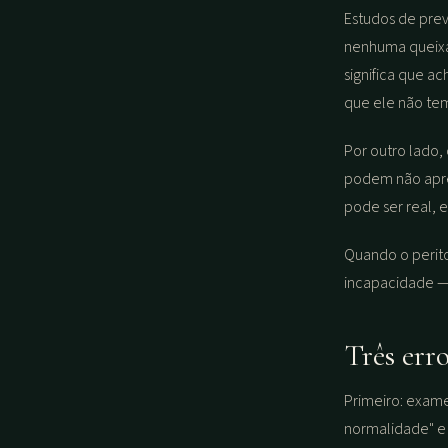
Estudos de prev
nenhuma queixa 
significa que a
que ele não te
Por outro lado,
podem não apre
pode ser real, 
Quando o perito
incapacidade —
Três erro
Primeiro: exame
normalidade" e 