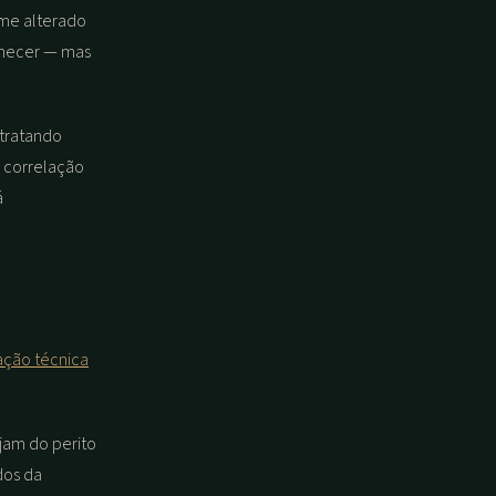
ame alterado
nhecer — mas
 tratando
 correlação
á
ção técnica
ijam do perito
dos da