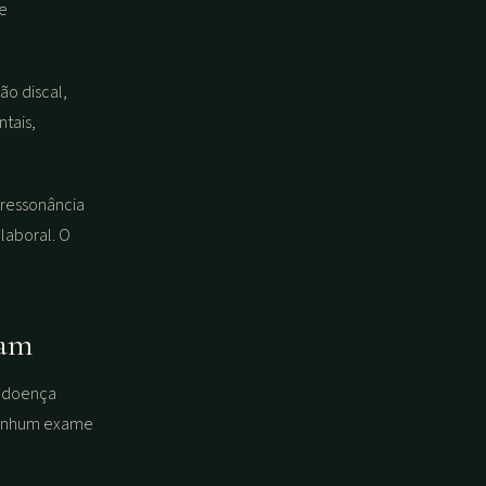
me
o discal,
tais,
 ressonância
laboral. O
tam
a doença
 Nenhum exame