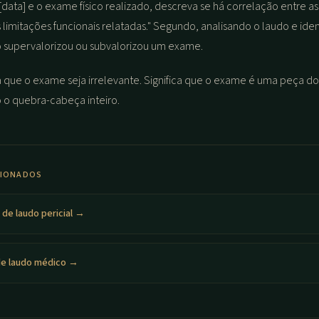
[data] e o exame físico realizado, descreva se há correlação entre a
 limitações funcionais relatadas." Segundo, analisando o laudo e iden
o supervalorizou ou subvalorizou um exame.
ica que o exame seja irrelevante. Significa que o exame é uma peça d
 o quebra-cabeça inteiro.
CIONADOS
a de laudo pericial →
e laudo médico →