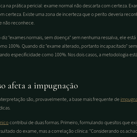
ifica na prática pericial: exame normal não descarta com certeza. Ex
m certeza. Existe uma zona de incerteza que o perito deveria reco
e não reconhece.
 diz "exames normais, sem doença" sem nenhuma ressalva, ele está
como 100%. Quando diz "exame alterado, portanto incapacitado" sem
ratando especificidade como 100%. Nos dois casos, a metodologia est
o afeta a impugnação
interpretação são, provavelmente, a base mais frequente de
impugna
icas.
cnico
contribui de duas formas. Primeiro, formulando quesitos que ex
sultado do exame, mas a correlação clínica: "Considerando os acha