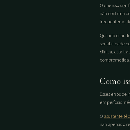
O que isso sign
não confirma co
frequentement
Quando o laudo
sensibilidade 
clínica, está t
comprometida.
Como iss
Esses erros de 
em perícias méd
O
assistente té
não apenas o re