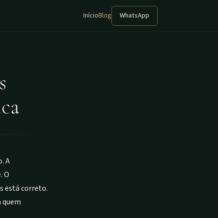
Início
Blog
WhatsApp
s
ica
. A
. O
 está correto.
a quem