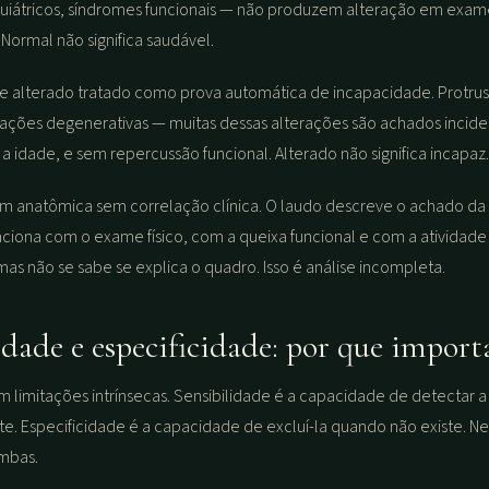
quiátricos, síndromes funcionais — não produzem alteração em exa
ormal não significa saudável.
 alterado tratado como prova automática de incapacidade. Protrusã
erações degenerativas — muitas dessas alterações são achados inciden
a idade, e sem repercussão funcional. Alterado não significa incapaz.
m anatômica sem correlação clínica. O laudo descreve o achado da
ciona com o exame físico, com a queixa funcional e com a atividade 
mas não se sabe se explica o quadro. Isso é análise incompleta.
idade e especificidade: por que impor
limitações intrínsecas. Sensibilidade é a capacidade de detectar 
te. Especificidade é a capacidade de excluí-la quando não existe.
mbas.