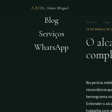
Início
AM
Dr. Almir Miguel
Blog
Perícias
›
Blog
16 DE MARÇO DE 
Serviços
O alc
WhatsApp
compl
Na perícia médi
ressonância que
hemograma norm
Entender o alc
trabalha com p