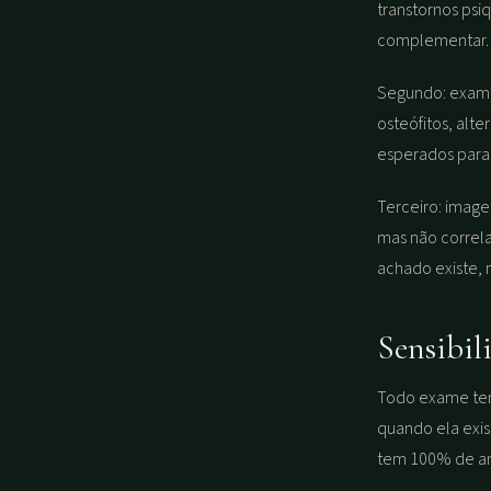
transtornos psi
complementar. N
Segundo: exame
osteófitos, alt
esperados para 
Terceiro: image
mas não correla
achado existe, 
Sensibil
Todo exame tem 
quando ela exis
tem 100% de a